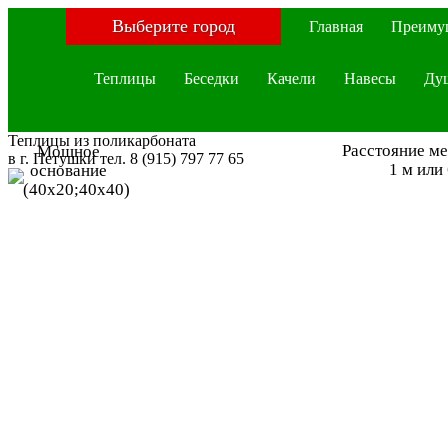
Выберите город
Главная
Преиму
Теплицы
Беседки
Качели
Навесы
Ду
Теплицы из поликарбоната
Расстояние м
Мощное
в
г. Петушки
тел. 8 (915) 797 77 65
1 м или
основание
(40х20;40х40)